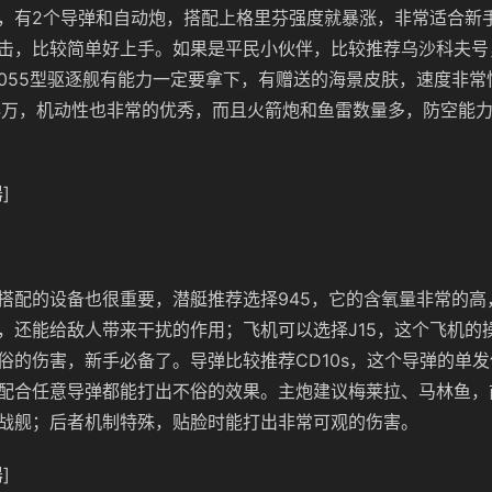
荐，有2个导弹和自动炮，搭配上格里芬强度就暴涨，非常适合新
击，比较简单好上手。如果是平民小伙伴，比较推荐乌沙科夫号
055型驱逐舰有能力一定要拿下，有赠送的海景皮肤，速度非常
4万，机动性也非常的优秀，而且火箭炮和鱼雷数量多，防空能
]
搭配的设备也很重要，潜艇推荐选择945，它的含氧量非常的高
，还能给敌人带来干扰的作用；飞机可以选择J15，这个飞机的
俗的伤害，新手必备了。导弹比较推荐CD10s，这个导弹的单
配合任意导弹都能打出不俗的效果。主炮建议梅莱拉、马林鱼，
战舰；后者机制特殊，贴脸时能打出非常可观的伤害。
]