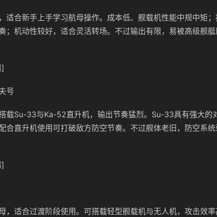
，适合新手上手学习航母操作。成本低、舰载机性能中规中矩；
奏；机动性较好，适合灵活转场。不过输出有限，易被高级舰艇
]
夫号
载Su-33与Ka-52直升机，输出节奏猛烈。Su-33具有强大
配合直升机使用可打破敌方防空节奏。不过舰体老旧，防空系统
]
母，适合过渡阶段使用。可搭载轻型舰载机与无人机，攻击效率