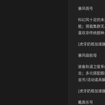
暴风雨号
科幻风十足的未
能；搭载集群无
喜欢非传统舰种
[虎牙奶瓶加速器
暴风级航母
装备轨道卫星系
击；多元搭配舰
金币/活动道具
[虎牙奶瓶加速器
戴高乐号