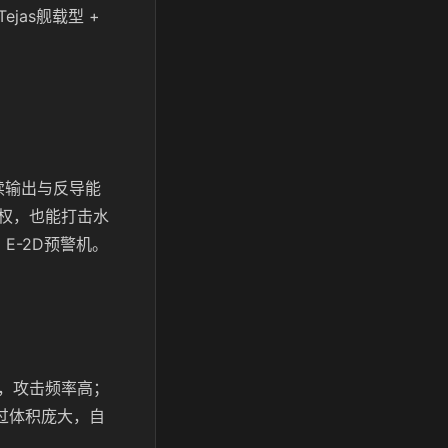
as舰载型 +
续输出与反导能
权，也能打击水
 E-2D预警机。
，攻击频率高；
过体积庞大，自