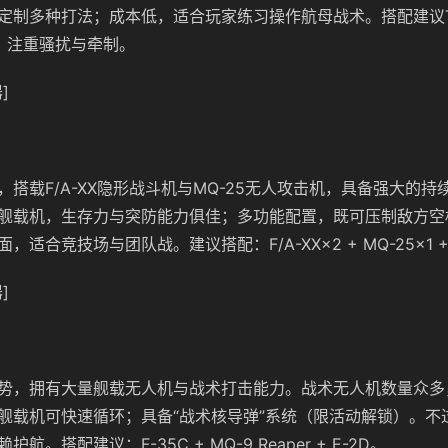
定制多种打法；成本低，适合玩家练习操作航母战术。搭配建议Tej
2，注重骚扰与牵制。
]
，搭载F/A-XX隐形战斗机与MQ-25无人攻击机，具备强大的持
舰载机，生存力与突防能力俱佳；多功能配置，既可压制敌方空
适合竞技场与团队战。建议搭配：F/A-XX×2 + MQ-25×1 +
]
号
势，拥有大量舰载无人机与战术打击能力。战术无人机数量众多
舰载机可快速循环；具备“战术核导弹”系统（限活动解锁）。不
航。搭配建议：F-35C + MQ-9 Reaper + E-2D。