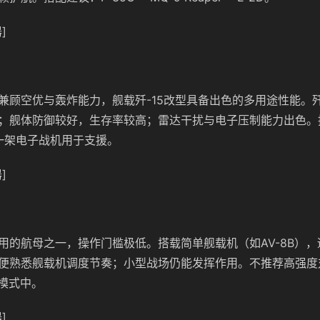
]
兼顾空优与轰炸能力，舰载歼-15改型具备出色的多用途性能。歼
；舰体防御较好，生存率较高；雷达干扰与电子压制能力出色。
者一架电子战机用于支援。
]
用的航母之一，操作门槛极低。搭载简单舰载机（如AV-8B）
便熟悉舰载机调度节奏；小型战场仍能发挥作用。不推荐高强度
E模式中。
]