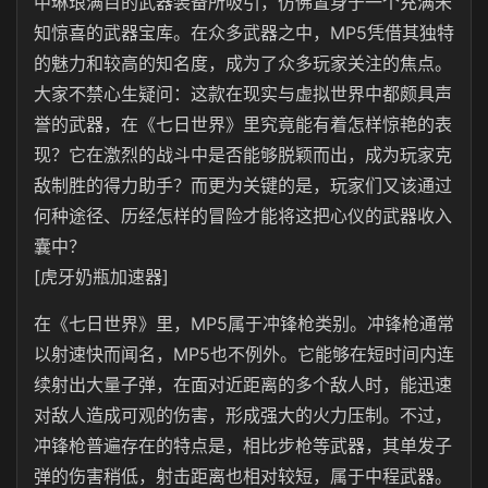
中琳琅满目的武器装备所吸引，仿佛置身于一个充满未
知惊喜的武器宝库。在众多武器之中，MP5凭借其独特
的魅力和较高的知名度，成为了众多玩家关注的焦点。
大家不禁心生疑问：这款在现实与虚拟世界中都颇具声
誉的武器，在《七日世界》里究竟能有着怎样惊艳的表
现？它在激烈的战斗中是否能够脱颖而出，成为玩家克
敌制胜的得力助手？而更为关键的是，玩家们又该通过
何种途径、历经怎样的冒险才能将这把心仪的武器收入
囊中？
[虎牙奶瓶加速器]
在《七日世界》里，MP5属于冲锋枪类别。冲锋枪通常
以射速快而闻名，MP5也不例外。它能够在短时间内连
续射出大量子弹，在面对近距离的多个敌人时，能迅速
对敌人造成可观的伤害，形成强大的火力压制。不过，
冲锋枪普遍存在的特点是，相比步枪等武器，其单发子
弹的伤害稍低，射击距离也相对较短，属于中程武器。