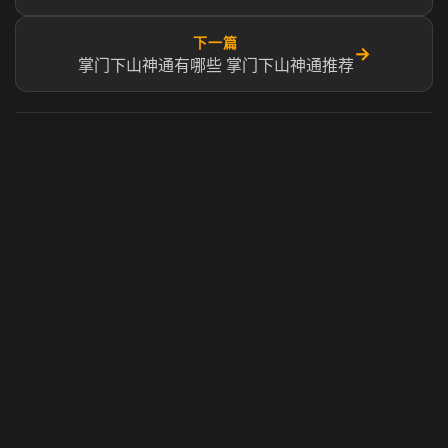
下一篇
→
掌门下山神通有哪些 掌门下山神通推荐
虎牙奶瓶加速器