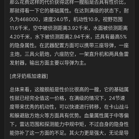
那么花费这样的代价获得这样一艘船是否具有性价比，
那就得看一下它的基础属性。在达到满级的状态下，耐
久为468000，速度24.0节，机动性10.9，视野范围
11.6千米，空中被侦测距离3.92千米，水面被侦测距离
4.20千米，水下被侦测距离2.94千米，还具有最高5%
的隐身属性。在武器配置方面可以携带三座导弹，一座
主炮，三具火箭炮，六座防空，一架直升机和两具鱼雷
发射器，输出方面主要以导弹为主。
[虎牙奶瓶加速器]
总体来看，这艘舰船是性价比很高的一艘，它的基础属
性就已经完全值这一价格，在满级的情况下，24节速
度带来优秀的机动性，可以快速进行转移，在卡山战斗
和躲避敌方炮火等方面具有优势。血量属性属于中等偏
下，雷达范围和探测能力中规中矩，不过自身的隐身性
能弥补了这一方面的不足。其火力更是强大，无论是导