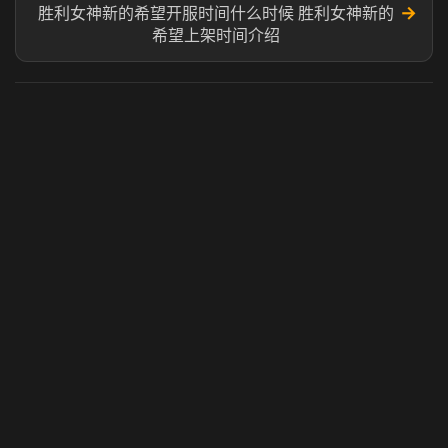
→
胜利女神新的希望开服时间什么时候 胜利女神新的
希望上架时间介绍
虎牙奶瓶加速器
玩 Steam 用奶瓶 - 关键时刻奶你一口