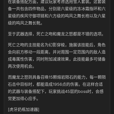
在装备搭配方面，建议玩家考虑选用雪人套装。这套装
备一共包含四件物品，分别是六星级的冻冰霜指环和六
星级的疾风守御项链和六方级的鸣风之舞长袍以及六星
级的鸣风之舞长靴。
至于武器选择，死亡之吻和魔龙之怒都是不错的选项。
死亡之吻的主技能名为幻影穿梭，施展该技能后，角色
会向前方移动一段距离，并对周围一定范围内的敌人造
成毒属性伤害，同时附加减速效果，此技能最多可储备
两次使用机会。
而魔龙之怒则具备召唤15颗熔岩陨石的能力，每一颗陨
石击中目标时，都能造成1956点的伤害。在这样合适
的武器与装备搭配下，玩家挑战45层的boss时，会感
觉更加得心应手。
[虎牙奶瓶加速器]