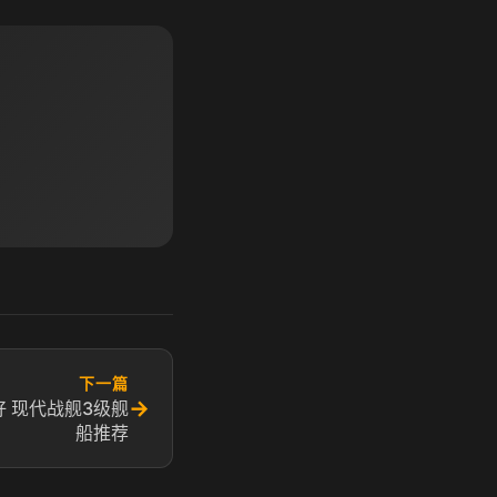
下一篇
→
 现代战舰3级舰
船推荐