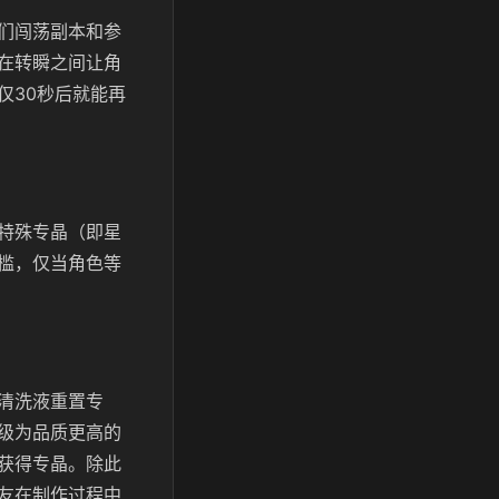
们闯荡副本和参
在转瞬之间让角
仅30秒后就能再
特殊专晶（即星
槛，仅当角色等
清洗液重置专
级为品质更高的
获得专晶。除此
友在制作过程中