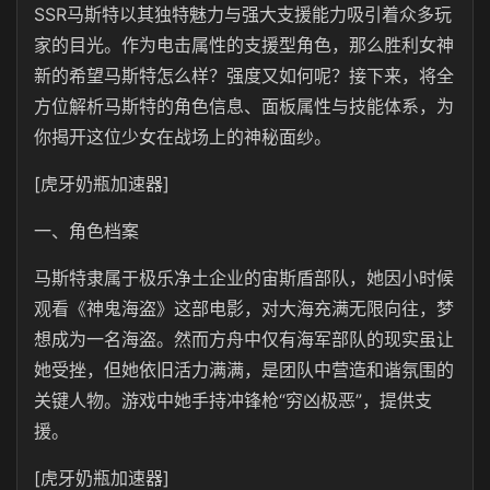
SSR马斯特以其独特魅力与强大支援能力吸引着众多玩
家的目光。作为电击属性的支援型角色，那么胜利女神
新的希望马斯特怎么样？强度又如何呢？接下来，将全
方位解析马斯特的角色信息、面板属性与技能体系，为
你揭开这位少女在战场上的神秘面纱。
[虎牙奶瓶加速器]
一、角色档案
马斯特隶属于极乐净土企业的宙斯盾部队，她因小时候
观看《神鬼海盗》这部电影，对大海充满无限向往，梦
想成为一名海盗。然而方舟中仅有海军部队的现实虽让
她受挫，但她依旧活力满满，是团队中营造和谐氛围的
关键人物。游戏中她手持冲锋枪“穷凶极恶”，提供支
援。
[虎牙奶瓶加速器]