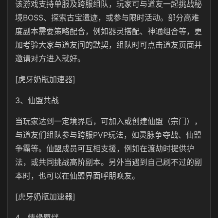
该游戏支持单服及跨服组队，玩家可与道友一起挑战秘
境BOSS、探索古宝遗迹，或参与限时活动。部分高难
度副本需要策略配合，例如器灵搭配、神通组合等，更
加考验大家与道友间的默契，组队时可点击道友页面并
邀请对方进入就好。
[虎牙奶瓶加速器]
3、仙盟共战
当玩家达到一定境界后，可加入或创建仙盟（宗门），
与道友们组队参与跨服PVP玩法，如灵脉争夺战、仙盟
争霸等。仙盟成员可互相支援，例如在渡劫时提供护
法，或共同挑战高阶副本。另外当遇到自己刷不过的副
本时，也可以在仙盟界面呼朋唤友。
[虎牙奶瓶加速器]
4、情缘羁绊