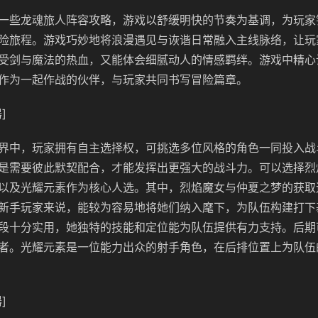
一些龙魂旅人阵容攻略，游戏以舒缓明快的节奏为基调，为玩家
险旅程。游戏巧妙地将浪漫遇见与诙谐日常融入主线脉络，让玩
受剑与魔法的热血，又能体会细腻动人的情感羁绊。游戏中精心
作为一起作战的伙伴，与玩家共同书写冒险篇章。
]
界中，玩家拥有自主选择权，可挑选多位风格的角色一同投入战
是需要彼此默契配合，才能发挥出更强大的战斗力。可以选择烈
以及光耀元素作为核心人选。其中，烈焰魔女与仲夏之梦的获取
新手玩家来说，能较为容易地将她们纳入麾下，为队伍构建打下
段十分实用，她独特的技能和定位能为队伍提供有力支持。后期
者。光耀元素是一位能力出众的射手角色，在后排位置上为队伍
]