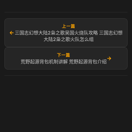
上一篇
←
三国志幻想大陆2枭之歌吴国火烧队攻略 三国志幻想
大陆2枭之歌火队怎么组
下一篇
→
荒野起源背包机制讲解 荒野起源背包介绍