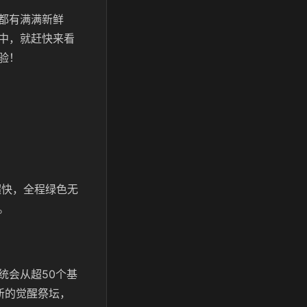
都有满满新鲜
中，就赶快来看
验！
超快，全程绿色无
。
统会从超50个基
新的觉醒祭坛，