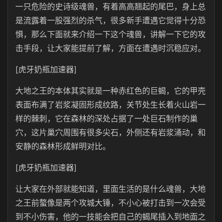
一只危险的史诗级魂兽，有着高高翘起的尾巴，身上总
是流露着一股强烈的杀气，很多新手遭遇它觉得十分恐
惧，那么下面就来介绍一下这个魂兽，讲解一下它的攻
击手段，让大家能提前了解，方面在遭遇时沉稳应对。
[虎牙奶瓶加速器]
大地之王的本体其实就是一种赤红色的巨蝎，它的甲壳
表面布满了岩浆凝固形成纹路，关节处生长着火山岩一
样的棘刺，它在森林的深处占据了一处巨石制作的巢
穴，这片巢穴周围有很多尖石，外侧还有岩浆涌动，和
安静的森林形成鲜明对比。
[虎牙奶瓶加速器]
让大家在外部就能知道，里面生活的是什么魂兽，大地
之王前螯像是两个攻城大锤，不小心被打击到一次会受
到不小伤害，他的一技能会把自己的蝎尾插入到地面之