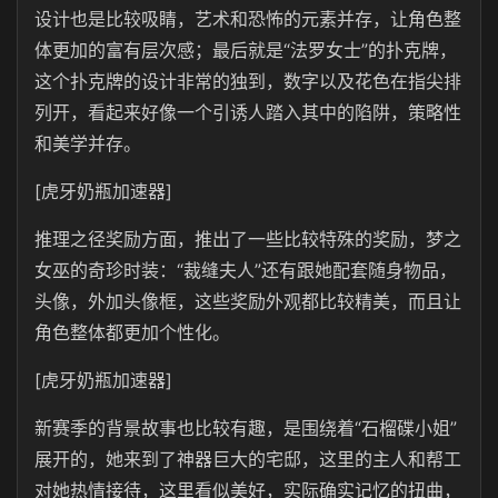
设计也是比较吸睛，艺术和恐怖的元素并存，让角色整
体更加的富有层次感；最后就是‌“法罗女士”的扑克牌‌，
这个扑克牌的设计非常的独到，数字以及花色在指尖排
列开，看起来好像一个引诱人踏入其中的陷阱，策略性
和美学并存。
[虎牙奶瓶加速器]
推理之径奖励方面，推出了一些比较特殊的奖励，‌梦之
女巫的奇珍时装‌：“裁缝夫人”还有跟她配套随身物品，
头像，外加头像框，这些奖励外观都比较精美，而且让
角色整体都更加个性化。
[虎牙奶瓶加速器]
新赛季的背景故事也比较有趣，是围绕着“石榴碟小姐”
展开的，她来到了神器巨大的宅邸，这里的主人和帮工
对她热情接待，这里看似美好，实际确实记忆的扭曲，