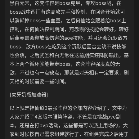
黑白无常，这套阵容是boss克星，专攻boss战，在
boss战中西门有这高攻先手和控制，在回合开始就可
以消耗掉boss一些血量，之后何仙姑会跟着给boss上
控制，在何仙姑控制期间，燕赤霞的技能会转好，转好
后燕赤霞会释放高伤害的aoe技能，并且还会沉默敌方
boss，敌方boss在吃到这个沉默后回合会跳不说技能
也会跳，之后武圣和白无常在这前期疯狂降防输出，基
本上两个循环就能带走boss，这套阵容强度真的无
敌，不过也有一点缺点，那就是对天相有一定要求，刷
天相的时候需要一些时间。
[虎牙奶瓶加速器]
以上就是神仙道3最强阵容的全部内容介绍了，文中为
大家介绍了4套版本强势阵容，不管是在挑战pve副
本，还是在打pvp活动，这些都是可以派上用场的，大
家到时候按自己需求组建就行了，在组建完成之后用于