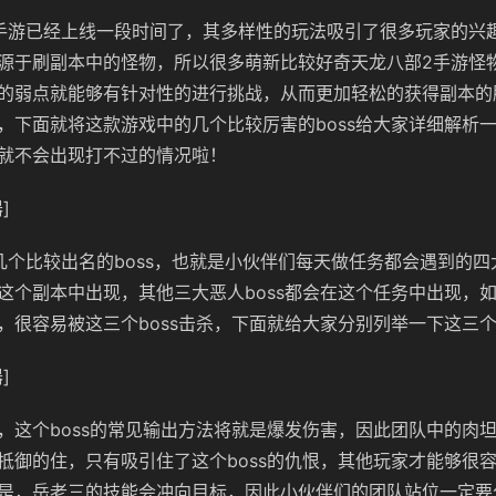
手游已经上线一段时间了，其多样性的玩法吸引了很多玩家的兴
源于刷副本中的怪物，所以很多萌新比较好奇天龙八部2
手游怪
的弱点就能够有针对性的进行挑战，从而更加轻松的获得副本的
，下面就将这款游戏中的几个比较厉害的
boss
给大家详细解析
就不会出现打不过的情况啦！
]
几个比较出名的boss
，也就是小伙伴们每天做任务都会遇到的四
这个副本中出现，其他三大恶人
boss
都会在这个任务中出现，
，很容易被这三个
boss
击杀，下面就给大家分别列举一下这三
]
这个boss
的常见输出方法将就是爆发伤害，因此团队中的肉
抵御的住，只有吸引住了这个boss
的仇恨，其他玩家才能够很
是，岳老三的技能会冲向目标，因此小伙伴们的团队站位一定要