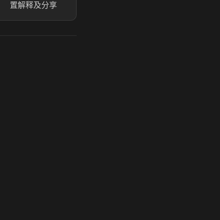
置解释及分享
玩 Steam 用奶瓶 - 关键时刻奶你一口
奶瓶加速器|广州虎牙信息科技有限公司. 保留所有权利.