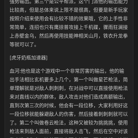
强势输出。第三个是公平帮派，这个门派他的输出能力
比较高，但是总体来说上限不是很高，但要是新手玩家
按照介绍来使用会有比较不错的效果哦，它的上手性非
常简单，连招也只有鹰掠普攻接上千机碟，骤雨狂澜接
上赤壁金乌，然后再使用技能神相关山月，铁衣升龙拳
等就可以了。
[虎牙奶瓶加速器]
血河:他也是这个游戏中一个非常厉害的输出，他的输
出手法相比玄机要多上几个，第一个叫做星芒枪法，简
单理解就是对敌人刺刺刺，在对战中可以直接使用枪法
来对直线以内的群体，敌人攻击对他们造成高额输出，
直到次第三次的时候，他会有一段位移，大家利用好这
一段位移就能躲避敌人的伤害，然后接着刺刺刺就可以
了。第二个叫做卷云枪法，这种又被较为挑挑挑，使用
枪法来到敌人面前，直接将敌人击飞，然后在空中对该