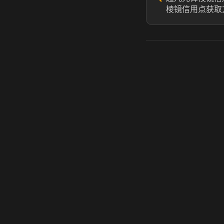
棱镜信用点获取
虎牙奶瓶加速器