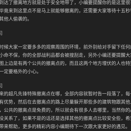
到达了撤离地方就是处于安全地带了，小编要提醒你的是这里很
毕竟来到这里点不是马上就能够撤离的，还需要大家等待十五秒
其他人偷袭的。
]
时候大家一定要多多的观察周围的环境，前外别给对手留下任何
小命不保，你的全部战利品都会被搜刮走，另外小编还要提醒大
图上边是有两个公共的撤离点的，而且这两个地方埋伏的人也特
一定要格外的小心。
]
来的超凡先锋特殊撤离点在哪，全部内容就暂时告一段落了，每
有优势，然后在去撤离点的路上尽量躲开那些多的建筑物跟其他
，公共的撤离点是免费的，所以就会有很多人去哪里，当然你的
没关系了，如果不是的话还是选择其他的撤离点比较安全些，希
带来帮助，更多的精彩内容小编期待下一次跟大家更好的遇见。