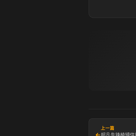
上一篇
←
超凡先锋棱镜信