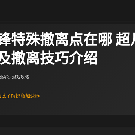
锋特殊撤离点在哪 超
及撤离技巧介绍
 阅读
🏷 游戏攻略
 点此了解奶瓶加速器