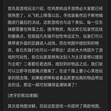
首先是游戏玩法介绍，吃鸡类枪战手游想必大家都已经
很熟悉了，从飞机上降落以后，寻找装备然后不断地缩
圈进行最后的决战，这款游戏也与这个类似，每一位先
锋都需要在降落之后，搜寻物资，淘汰其它玩家然后找
到撤离点，但是超凡先锋开创性地设定为，玩家们可以
携带者外面的武器进入战场，而在地图中搜刮到的物
资，各位先锋们也可以一并带出！这就大大地提升了游
戏的可玩性，各位玩家是想淘汰别人为主还是想以搜刮
为主呢？二者都任君选择，搜刮到好物品之后，我们就
可以立即寻找撤离点撤离了，在这个路上要小心其他玩
家的阻击哦，如果能把稀有或者品质更加高的物品带出
去的话，那这一趟可就赚得盆满钵满了！
[虎牙奶瓶加速器]
其次是地图详解，目前这款游戏一共提供了两款地图，