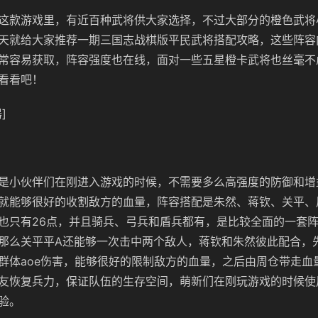
这款游戏里，有近百种武将供大家选择，不过大部分的橙色武将
天就给大家推荐一期三国志战棋版平民武将搭配攻略，这些阵容
常容易获取，阵容强度也在线，面对一些五星橙卡武将也丝毫不
看看吧！
]
是小伙伴们在刚进入游戏的时候，不需要多么高强度的防御和增
就能够很好的收割敌方的血量，阵容搭配是朱然、蒋钦、关平、
也只有26点，并且骑兵、弓兵和盾兵都有，是比较全面的一套
那么关平平A还能够一次击中两个敌人，蒋钦和朱然彼此配合，
群体
aoe
伤害，能够很好的限制敌方的血量，之后由周仓带走血
友恢复兵力，保证队伍的生存空间，萌新们在刚玩游戏的时候使
验。