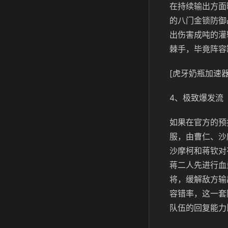
在持续输出方面
的八门金锁防御
出伤害成吨的灌
棘手，毕竟阵容
[虎牙奶瓶加速器
4、极致爆发流
如果在官方的预
服，由曹仁、沙
沙摩柯和蒋钦对
蒋二人先进行血
将，缓解敌方输
容错率，这一套
队伍的回复能力