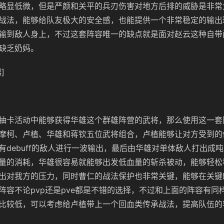
略显低微，但是严颜和关平的兵刃伤害对地方后排的威胁是非常
战法，能够给队友极大的安全感，也能提供一个非常稳定的输出
输到敌人身上，不过这套阵容唯一的缺点就是面对赵云这种自带
缺乏奶妈。
]
抽卡活动中能够获得华雄这个群雄阵营的武将，那么使用这一套
摩柯、卢植、华雄和蒋钦五位武将组合，卢植能够让对方受到的
有
debuff
的敌人进行一波输出，最后由华雄对单体敌人打出成吨
量的消耗，华雄很容易就能够出发低血量的斩杀被动，能够轻松
出对我方的压力，同时曹仁的战法保护也非常关键，能够在关键
阵容不论pvp还是
pve
都是不错的选择，不过和上面的阵容有同
比较低，可以考虑给卢植带上一个回血类传承战法，提高队伍的