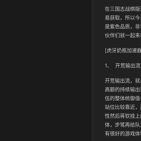
在三国志战棋版
易获取，所以今
是紫色品质，非
伙伴们就一起来
[虎牙奶瓶加速器
1、
开荒输出流
开荒输出流，就
高额的持续输出
伍的整体统御值
站位比较靠近，
性然后蒋钦挂上
体，步骘再给队
有很好的游戏体