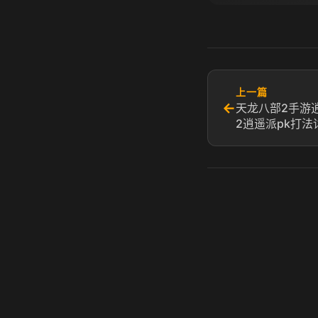
上一篇
←
天龙八部2手游逍
2逍遥派pk打法