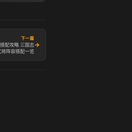
下一篇
→
搭配攻略 三国志
武将阵容搭配一览