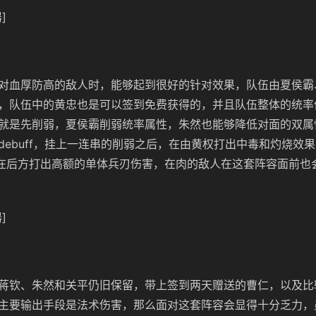
]
对血厚防高的敌人时，能够起到很好的针对效果，队伍由夏侯霸
，队伍中的黄忠也是可以签到免费获得的，并且队伍整体的统率
就是先削弱，夏侯霸削弱统率属性，朱然也能够降低对面的双属
debuff，挂上一连串的削弱之后，在由黄权打出中毒和灼烧效
在后方打出高额的单体兵刃伤害，在肉的敌人在这套阵容面前也
]
蒋钦、朱然和关平仍旧保留，带上签到两天赠送的曹仁，以及比
主要输出手段是法术伤害，那么面对这套阵容会显得十分乏力，