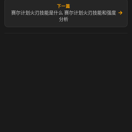
下一篇
→
赛尔计划火刃技能是什么 赛尔计划火刃技能和强度
分析
虎牙奶瓶加速器