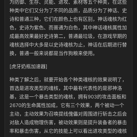
为防御、生存、灵能、进攻、素材等五个种类，在这些
种类中它们又分为了不同的品质，品质分为了神话、史
诗和普通三种，它们在颜色上也有区别，神话魂核为红
色，史诗为紫色、而普通为白色，其中神话魂核属性加
成最高效果最好史诗第二，普通最垃圾，在游戏早期的
魂核选择中大多是以史诗魂核为止，神话在后期进行替
换，普通一般来说都是当作狗粮来使用。
[虎牙奶瓶加速器]
种类了解之后，就要开始各个种类魂核的效果说明了，
首选是进攻类型的魂核，其中最有代表性的是邪神洛
基，这是一个暴击类型的魂核，拥有903的攻击面板和
2670的生命属性加成，它有三个效果，两个被动一个
主动，主动效果为召唤提线傀儡对周围进行斩击之后会
对敌人造成物理伤害，被动效果则是提升装备者的暴击
率和暴击伤害，从它的技能上可以看出进攻类型的魂核