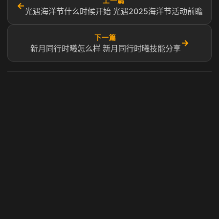
上一篇
←
光遇海洋节什么时候开始​ 光遇2025海洋节活动前瞻​
下一篇
→
新月同行时曦怎么样 新月同行时曦技能分享