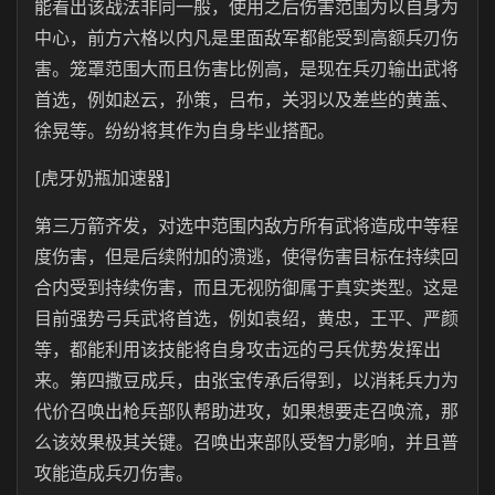
能看出该战法非同一般，使用之后伤害范围为以自身为
中心，前方六格以内凡是里面敌军都能受到高额兵刃伤
害。笼罩范围大而且伤害比例高，是现在兵刃输出武将
首选，例如赵云，孙策，吕布，关羽以及差些的黄盖、
徐晃等。纷纷将其作为自身毕业搭配。
[虎牙奶瓶加速器]
第三万箭齐发，对选中范围内敌方所有武将造成中等程
度伤害，但是后续附加的溃逃，使得伤害目标在持续回
合内受到持续伤害，而且无视防御属于真实类型。这是
目前强势弓兵武将首选，例如袁绍，黄忠，王平、严颜
等，都能利用该技能将自身攻击远的弓兵优势发挥出
来。第四撒豆成兵，由张宝传承后得到，以消耗兵力为
代价召唤出枪兵部队帮助进攻，如果想要走召唤流，那
么该效果极其关键。召唤出来部队受智力影响，并且普
攻能造成兵刃伤害。