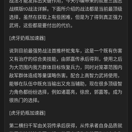
战法才能发挥出关键作用，今天小编带来的就是三国志
战棋版t0战法详解。下面所介绍的战法都是当前最顶级
选择，虽然在获取上有些困难，但是为了得到真正强力
武将，这些都是要付出的代价。
[虎牙奶瓶加速器]
说到目前最强势战法首推杯蛇鬼车，这是一个既有伤害
又有治疗的综合类技能，由郭嘉传承后得到，使用之后
为大范围内我方群体目标恢复兵力，同时对笼罩范围内
敌军群体造成等量谋略伤害。配合上高智力武将使用，
能够在队伍中既充当输出又充当辅助，现在很多顶级智
力角色都纷纷选择，例如诸葛亮，徐庶，郭嘉等。成为
很热门的选择。
[虎牙奶瓶加速器]
第二横扫千军由关羽传承后获得，从传承者自身品质就