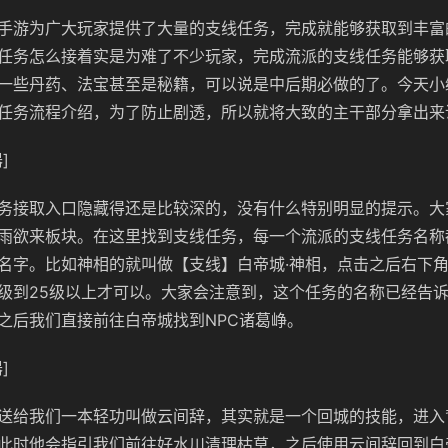
手游为广大玩家提供了大量的支线任务，完成就能够获取到丰富
任务怎么接着实是为难了不少玩家，完成流派的支线任务能够获
一些丹药、法宝甚至是秘籍，可以说是中后期必做的了。今天小
任务流程介绍，为了防止剧透，所以就将大致的主干部分拿出来
]
务接取入口隐藏得还是比较深的，没有什么特别明显的提示。大
雨欲来板块。在这里找到支线任务，每一个流派的支线任务名称
名字。比如神相的就叫做【支线】白帝城·神相，点击之后右下
级到25级以上才可以。大家会注意到，这个任务的名称已经告诉
之后我们直接前往白帝城找到NPC诸葛峥。
]
送给我们一本轻功叫做云间辞，其实就是一个回城的技能，进入
此时他会指引我们前往好水川清理枯草，之后使用云间辞回到白