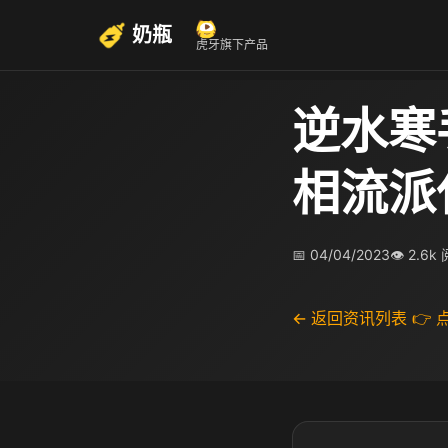
奶瓶
虎牙旗下产品
逆水寒
相流派
📅 04/04/2023
👁 2.6k
← 返回资讯列表
👉