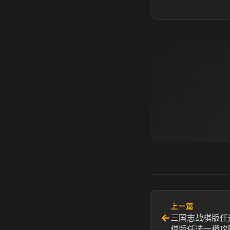
上一篇
←
三国志战棋版任
棋版任选一橙攻