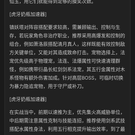
仙玉，用它们就能得到足够的摸奖次数。
[虎牙奶瓶加速器]
镇妖塔对阵容搭配要求较高，需兼顾输出、控制与生
存，若玩家角色非治疗职业，推荐采用高爆发和控制的
组合，例如萧洛辰搭配清月真人，这样既能有效控制敌
方关键单位，又能对其造成致命打击。宠物选择上，法
宠优先级高于物理宠，法连、法爆属性可快速清理群
怪，例如携带衍晶长虹剑剑系法宠，其五行金属性对木
系怪物有额外伤害加成。针对高层BOSS，可临时切换
为暴力隐追宠物，用于守尸或补刀。
[虎牙奶瓶加速器]
在实战当中，前期以速推为主，优先集火高威胁单位，
中后期需注意属性克制与技能连招，推荐使用剑系武技
搭配水属性身法，利用五行相克提升输出效率，到了最