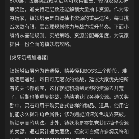
500层，每层挑战成功后均可获得仙玉、修为及契灵符
等奖励，通关特定层数还能解锁大量抽卡资源。作为零
氪玩家，镇妖塔更是白嫖抽卡资源的重要途径，每日挑
战次数有限，需合理规划体力与战力提升节奏。下面小
编将从基础规则、实战策略、资源分配等角度，为玩家
提供一份全面的镇妖塔攻略。
[虎牙奶瓶加速器]
镇妖塔每层分为普通怪、精英怪和BOSS三个阶段，难
度逐层递增。每日可无限次的挑战，建议大家优先把所
有的关卡都刷完，这样就能积攒到足够的资源去开荒
了，后期也能重复挑战，持续地获取各种资源。通关奖
励中，灵石可用于购买各式各样的物品、道具，使用它
们能永久提升角色属性；修为则能加速角色境界突破，
解锁更高阶功法。此外，镇妖塔是零氪党获取抽卡资源
的关键，通过累计通关层数，玩家可白嫖许多契灵符和