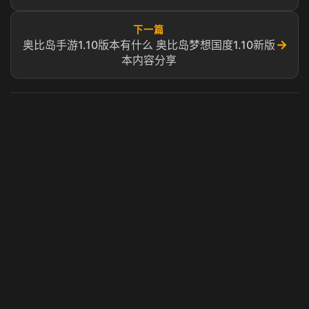
下一篇
→
奥比岛手游1.10版本有什么 奥比岛梦想国度1.10新版
本内容分享
虎牙奶瓶加速器