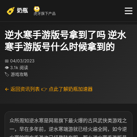
奶瓶
虎牙旗下产品
逆水寒手游版号拿到了吗 逆水
寒手游版号什么时候拿到的
📅 04/03/2023
👁 3.1k 阅读
🏷 游戏攻略
← 返回资讯列表
👉 点此了解奶瓶加速器
众所周知逆水寒是网易旗下最火爆的古风武侠类游戏之
一，早在多年前，逆水寒端游就已经火遍全网，如今逆