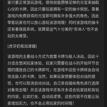
家只要正常游玩游戏，很快就能攒够足够的元宝来抽取
心仪的卡牌，因此只要玩家拥有一定的抽卡规划，靠着
游戏内免费获得的元宝即可拥有许多强大的角色，因此
零氪玩家也可以放心游玩该游戏哦！同时该游戏的抽卡
还有着保底系统，就算是运气十分差的“非洲人”也不会
玩的太难受。
[虎牙奶瓶加速器]
该游戏的主要战斗方式为放置卡牌与敌人决战，因此十
分适合悠闲玩家体验，玩家只需要在战斗的开始环节合
理的摆放自己的卡牌即可，在游戏中这些卡牌将会自动
攻击敌人的卡牌，当然，如果玩家想要体验对战的感
觉，也可以取消自动对战，自己亲自操纵角色进行选择
对象攻击哦！并且该游戏中还有许多适合玩家挂机有玩
的内容，比如打坐、自动巡逻等，这些内容不仅能让玩
家增加实力，也不会占用玩家的时间哦！