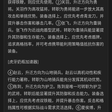
获得铁鞭，则应优先使用。②关羽，升迁方向为勇
将。关羽作为高攻猛将，转职为勇将能进一步放大其高
攻击和单挑优势。装备选择上，应优先考虑青龙刀，并
提升暴击伤害和暴击几率。③张飞，升迁方向为重骑
兵。张飞作为近战肉盾型武将，转职为重骑兵能显著提
升其防御和生存能力。装备选择上，应优先考虑盾牌，
追求高格挡率，并可考虑携带能利用策略值抵抗伤害的
装备。
[虎牙奶瓶加速器]
④赵云，升迁方向为山地骑兵。赵云以高机动性和疾
行能力著称，转职为山地骑兵能充分发挥其机动优势。
⑤陈到，升迁方向为护卫。陈到是唯一可转职为护卫
的武将，转职后能显著提升其防御和反击能力。装备选
择上，应优先考虑双铁戟，并提升暴击伤害。反击和格
挡属性可根据实际战斗需求灵活选择。⑥夏侯博，升