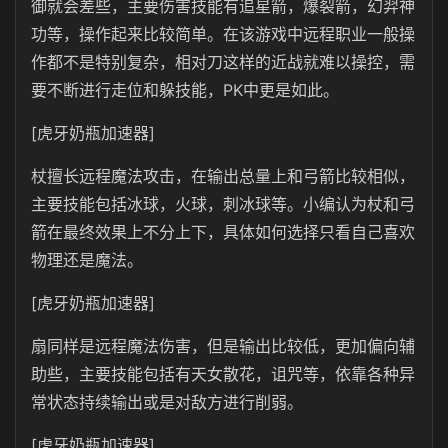
御就会差些，主要伤害技能有追星箭，爆裂箭，幻羿神
功等，操作起来比较简单。在该游戏中远程职业一般操
作都不是特别复杂，相对刀这样的近战就难以操控，需
要不断进行走位和躲技能，PK中更是如此。
[虎牙奶瓶加速器]
杖擅长远程魔法攻击，在输出总量上和弓箭比较相似，
主要技能包括冰球，火球，刺冰球等。小编认为杖和弓
箭在最终效果上不分上下，具体如何选择只看自己喜欢
物理还是魔法。
[虎牙奶瓶加速器]
扇同样是远程魔法伤害，但是输出比较低，更加偏向辅
助些，主要技能包括有天女散花，诅咒等，依靠各种异
常状态持续输出或是对敌方进行削弱。
[虎牙奶瓶加速器]