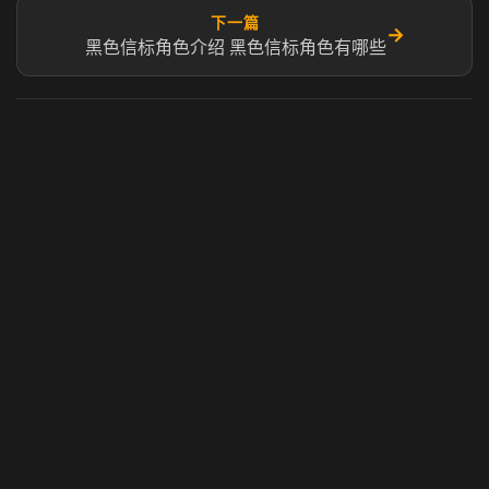
下一篇
→
黑色信标角色介绍 黑色信标角色有哪些
虎牙奶瓶加速器
玩 Steam 用奶瓶 - 关键时刻奶你一口