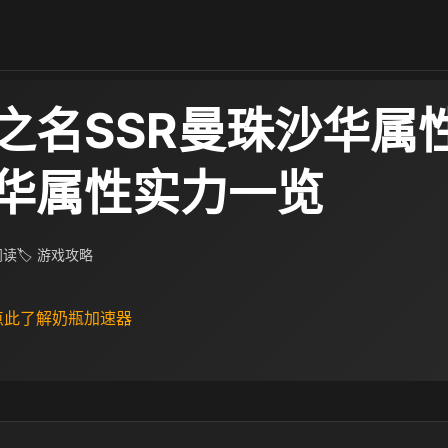
之名SSR曼珠沙华属
华属性实力一览
 阅读
🏷 游戏攻略
 点此了解奶瓶加速器