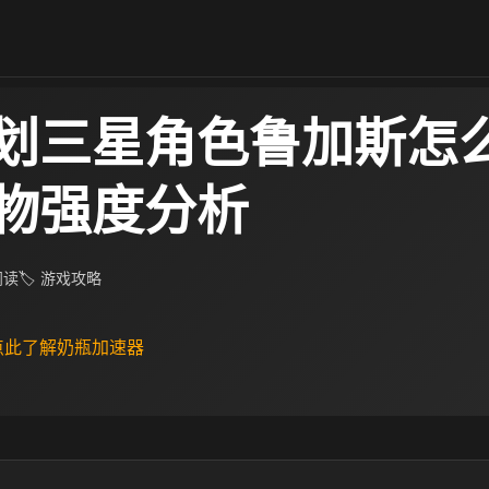
划三星角色鲁加斯怎么
物强度分析
 阅读
🏷 游戏攻略
 点此了解奶瓶加速器