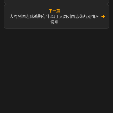
下一篇
→
大周列国志休战期有什么用 大周列国志休战期情况
说明
虎牙奶瓶加速器