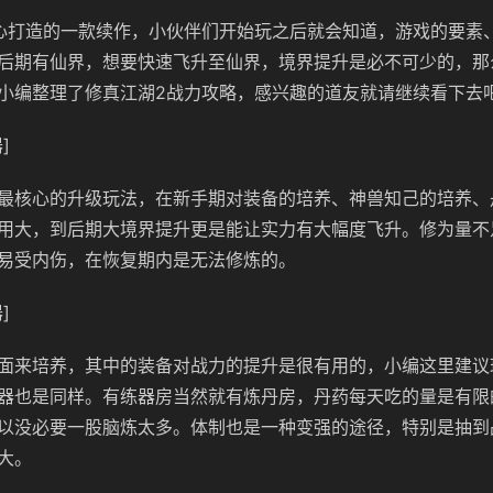
心打造的一款续作，小伙伴们开始玩之后就会知道，游戏的要素
后期有仙界，想要快速飞升至仙界，境界提升是必不可少的，那
小编整理了修真江湖2战力攻略，感兴趣的道友就请继续看下去
]
最核心的升级玩法，在新手期对装备的培养、神兽知己的培养、
用大，到后期大境界提升更是能让实力有大幅度飞升。修为量不
易受内伤，在恢复期内是无法修炼的。
]
面来培养，其中的装备对战力的提升是很有用的，小编这里建议
器也是同样。有练器房当然就有炼丹房，丹药每天吃的量是有限
以没必要一股脑炼太多。体制也是一种变强的途径，特别是抽到
大。