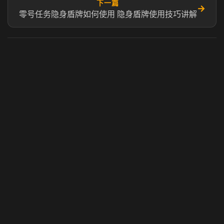
下一篇
→
零号任务隐身盾牌如何使用 隐身盾牌使用技巧讲解
虎牙奶瓶加速器
玩 Steam 用奶瓶 - 关键时刻奶你一口
© 2025 虎牙奶瓶加速器|广州虎牙信息科技有限公司. 保留