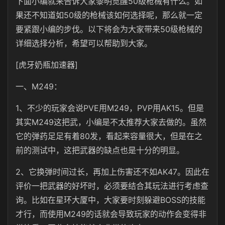
下面小编就来告诉大家黎明觉醒50级枪械有什么。如
果还不知道如50级的枪械该如何选择呢，那么就一定
要紧跟小编的步伐。以下将会为大家带来50级枪械的
详细选择分析，希望可以帮助到大家。
[虎牙奶瓶加速器]
一、M249：
1、不少的玩家会说PVE用M249，PVP用AK15。但是
其实M249这把武，小编是不太推荐大家去做的。虽然
它的弹药足足有着80发，看起来容量很大，但是在之
前的测试中，这把武器的缺点也是十分的明显。
2、它换弹时间过长，再加上伤害还不如AK47。因此在
评价一把武器的好坏时，必须要结合其玩法进行考虑查
询。比如在星环大厦中，大家要时刻躲避BOSS的技能
才行，而使用M249的话就会导致玩家的动作会变得非