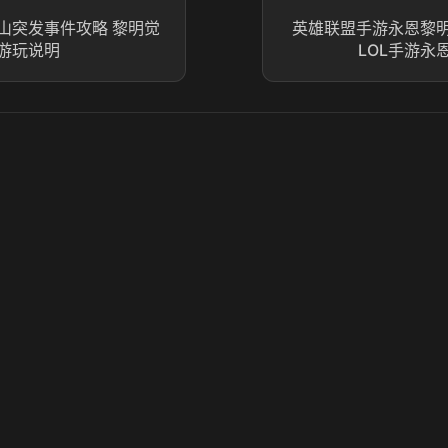
山突发事件攻略 黎明觉
英雄联盟手游永恩黎
游玩说明
LOL手游永
© 2025 虎牙