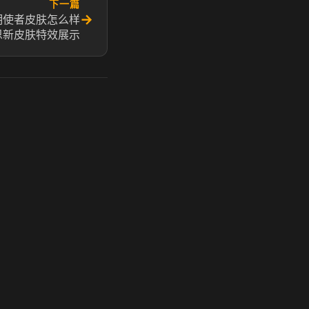
下一篇
→
明使者皮肤怎么样
恩新皮肤特效展示
玩 Steam 用奶瓶 - 关键时刻奶你一口
奶瓶加速器|广州虎牙信息科技有限公司. 保留所有权利.