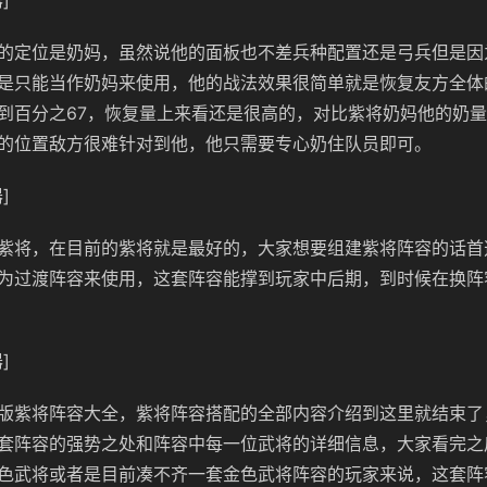
]
的定位是奶妈，虽然说他的面板也不差兵种配置还是弓兵但是因
是只能当作奶妈来使用，他的战法效果很简单就是恢复友方全体
到百分之67，恢复量上来看还是很高的，对比紫将奶妈他的奶量应
的位置敌方很难针对到他，他只需要专心奶住队员即可。
]
紫将，在目前的紫将就是最好的，大家想要组建紫将阵容的话首
为过渡阵容来使用，这套阵容能撑到玩家中后期，到时候在换阵
]
版紫将阵容大全，紫将阵容搭配的全部内容介绍到这里就结束了
套阵容的强势之处和阵容中每一位武将的详细信息，大家看完之
色武将或者是目前凑不齐一套金色武将阵容的玩家来说，这套阵