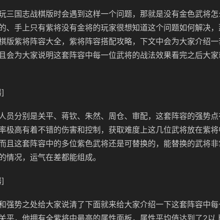
玩三国志战棋版时会遇到这样一个问题，那就是没有金色武将怎
的、手上只有紫将没有金将的玩家很想知道这个问题如何解决，
棋版紫将阵容大全，紫将阵容搭配攻略，下文中会为大家介绍一
且会为大家说明这套阵容中每一位武将的战法效果看完之后大家
]
人员分别是关平、蒋钦、朱然、周仓、审配，这套阵容的强势点
率极高有着不错的伤害和控制，获取难度上这几位武将放在紫将
而且这套阵容中的多位紫色武将还是可替换的，能替换的武将非
的情况，运气在差都能组成。
]
和强势之处给大家说清了下面就来给大家介绍一下这套阵容中每
关平，他拥有全紫将中最高的属性面板，属性平均值达到了2以