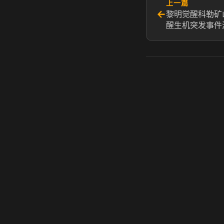
上一篇
←
黎明觉醒科勒矿
醒生机突发事件
虎牙奶瓶加速器