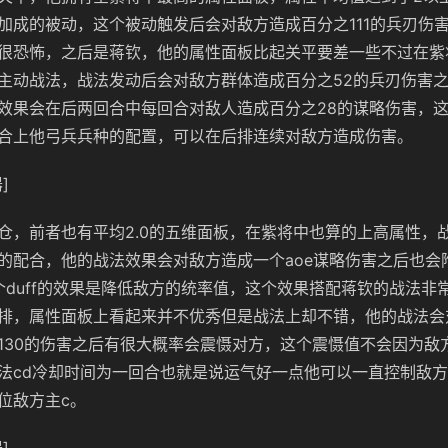
加成的被动，这个被动触发后会对敌方造成百分之111的兵刃伤
很恐怖，之后是蒋钦，他的属性面板比起关平要差一些不过在紫
主动战法，战法发动后会对敌方群体造成百分之52的兵刃伤害
效果会在后两回合中每回合对敌人造成百分之28的谋略伤害，
合上他弓兵兵种的配置，可以在后排连续对敌方造成伤害。
]
仓，前者也有平均2.0的五维面板，在紫将中也算的上高属性，
的配合，他的战法效果会对敌方造成一个aoe谋略伤害之后也会
过这个duff的效果是降低敌方的统率值，这个效果搭配蒋钦的战法非
排，属性面板上看起来并不优秀但是战法上却不错，他的战法会
130的伤害之后有很大概率会震慑对方，这个震慑值不会因为敌
法cd冷却时间为一回合也就是说运气好一点他可以一直控制敌
位敌方主c。