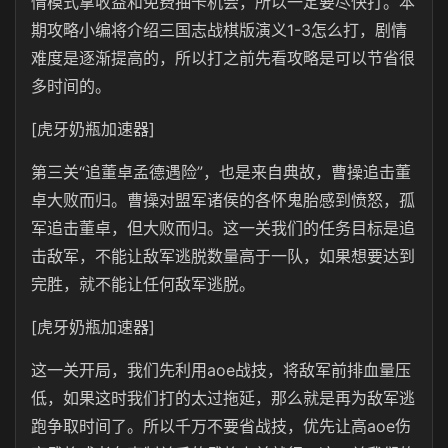
情模式拿收益和免费抽卡机会，所以一定要尽快打。本
期攻略小编将介绍三国志战棋版演义1-3怎么打，剧情
难度是逐渐提高的，所以打之前先看攻略是可以节省很
多时间的。
[虎牙奶瓶加速器]
第三关“追董卓孟德遇险”，也是来自典故，曹操追击董
卓大败而归。曹操对盟军诸侯的各怀鬼胎感到愤怒，孤
军追击董卓，但大败而归。这一关我们的任务目标是追
击敌军，不能让敌军逃脱数量高于一队，如果想要达到
完胜，就不能让任何敌军逃脱。
[虎牙奶瓶加速器]
这一关开局，我们先利用aoe战技，将敌军前排血量压
低，如果这时我们打的太过拖延，那么就是再为敌军逃
跑争取时间了。所以千万不要省战技，优先让高aoe伤