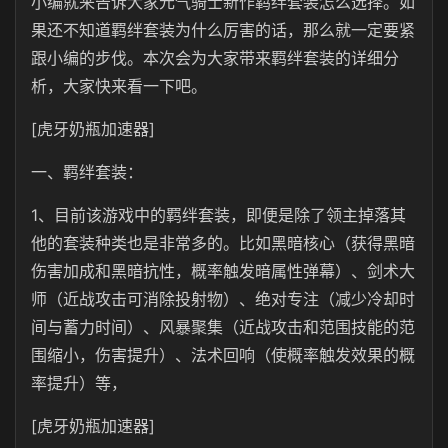
小编就来告诉大家元气骑士新作羁绊套装怎么选择。如
果还不知道羁绊套装为什么厉害的话，那么就一定要紧
跟小编的步伐。本次会为大家带来羁绊套装的详细分
析，大家快来看一下吧。
[虎牙奶瓶加速器]
一、羁绊套装：
1、目前该游戏中的羁绊套装，即便是除了领主掉落其
他的套装种类也是非常多的。比如黑暗核心（获得黑暗
伤害加成和黑暗抗性，概率触发暗属性弹幕）、剑术大
师（近战攻击可消除投射物）、绝对专注（减少冷却时
间与蓄力时间）、风暴聚集（近战攻击和范围技能的范
围缩小，伤害提升）、法术回响（使概率触发效果的概
率提升）等，
[虎牙奶瓶加速器]