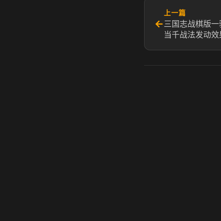
上一篇
←
三国志战棋版一
当千战法发动效
虎牙奶瓶加速器