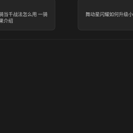
骑当千战法怎么用 一骑
舞动星闪耀如何升级小
果介绍