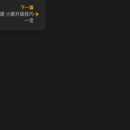
下一篇
→
屋 小屋升级技巧
一览
玩 Steam 用奶瓶 - 关键时刻奶你一口