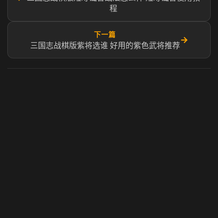
程
下一篇
→
三国志战棋版紫将选谁 好用的紫色武将推荐
虎牙奶瓶加速器