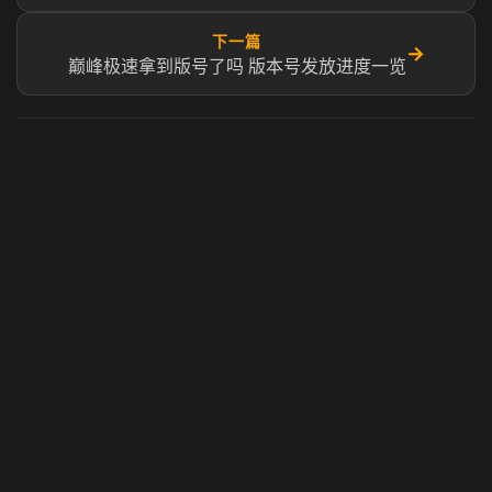
下一篇
→
巅峰极速拿到版号了吗 版本号发放进度一览
虎牙奶瓶加速器
玩 Steam 用奶瓶 - 关键时刻奶你一口