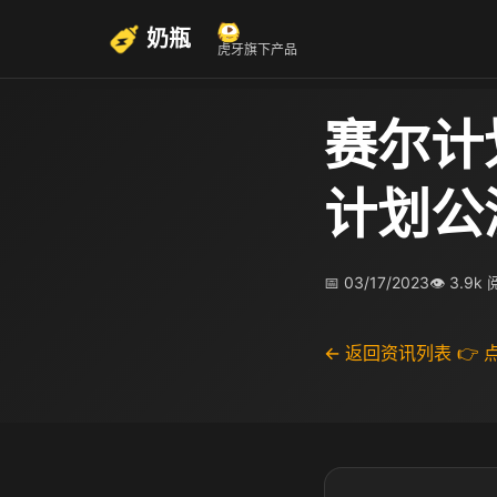
奶瓶
虎牙旗下产品
赛尔计
计划公
📅 03/17/2023
👁 3.9k
← 返回资讯列表
👉