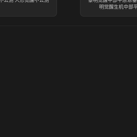
不公测 人形觉醒不公测
黎明觉醒中部平原悬垂
明觉醒生机中部
© 2025 虎牙