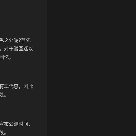
色之处呢?首先
，对于漫画迷以
回忆。
有现代感，因此
处。
宣布公测时间，
线。