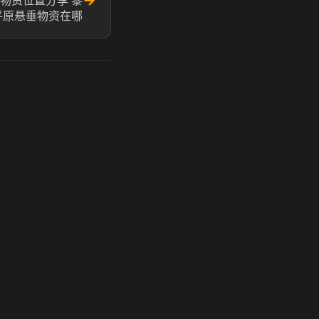
→
物资位置分享 黎
平原悬垂物资在哪
玩 Steam 用奶瓶 - 关键时刻奶你一口
奶瓶加速器|广州虎牙信息科技有限公司. 保留所有权利.