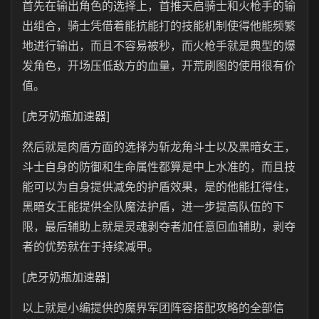
首先在输出角色的选择上，首推天启骑士和火枪手的输
出组合，骑士凭借着能抗能打的技能机制使得他能频繁
地进行输出，而且不容易被秒，而火枪手就是典型的爆
发角色，开场压低敌方的血量，开荒刷图的使用很有价
值。
[虎牙奶瓶加速器]
然后就是肉盾方面的选择为斩龙角斗士以及黑暗女王，
斗士自身的防御和生命属性都算是中上水准的，而且技
能可以为自身提供减免的护盾效果，是的他能扛得住，
黑暗女王能提供全队魔法护盾，进一步提高队伍的下
限，最后辅助上就是灵魂剥夺者加任意回血辅助，剥夺
者的优势就在于持续减甲。
[虎牙奶瓶加速器]
以上就是小编提供的魔界军团阵容搭配攻略的全部信