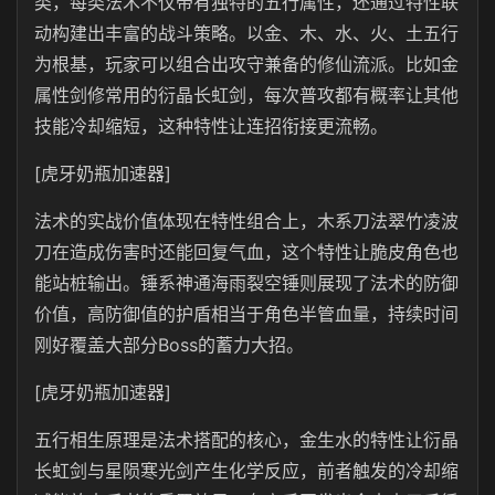
类，每类法术不仅带有独特的五行属性，还通过特性联
动构建出丰富的战斗策略。以金、木、水、火、土五行
为根基，玩家可以组合出攻守兼备的修仙流派。比如金
属性剑修常用的衍晶长虹剑，每次普攻都有概率让其他
技能冷却缩短，这种特性让连招衔接更流畅。
[虎牙奶瓶加速器]
法术的实战价值体现在特性组合上，木系刀法翠竹凌波
刀在造成伤害时还能回复气血，这个特性让脆皮角色也
能站桩输出。锤系神通海雨裂空锤则展现了法术的防御
价值，高防御值的护盾相当于角色半管血量，持续时间
刚好覆盖大部分Boss的蓄力大招。
[虎牙奶瓶加速器]
五行相生原理是法术搭配的核心，金生水的特性让衍晶
长虹剑与星陨寒光剑产生化学反应，前者触发的冷却缩