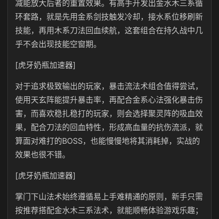
减能放大后者的重置效果。有高手开发出金水木三系循
环套路，就是先用金系剑技触发冷却，接水系位移刷新
技能，再用木系刀法回血续航，这套组合在持久战中几
乎不会出现技能空窗期。
[虎牙奶瓶加速器]
对于追求极致输出的玩家，暴击流法术组合值得尝试，
使用天玄阵能提升暴击率，再配合金系心法强化暴击伤
害，而喜欢稳扎稳打的玩家，则会选择聚灵阵的吸血效
果，配合刀法的回血特性，形成高血量的抗伤流派，就
算面对难打的BOSS，也能慢慢地将其消耗掉，实战的
效果也很不错。
[虎牙奶瓶加速器]
掌门下山法术始终遵循易上手难精通的原则，新手只需
按推荐搭配金水木三系法术，就能顺畅体验游戏乐趣；