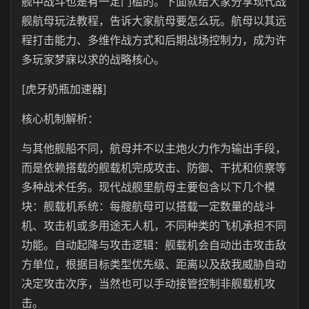
舰中战斗也是有一定门槛的。下面就给大家分享现代战
舰航母玩法教程，告诉大家航母要怎么玩。航母以其远
程打击能力、多维作战方式和后期战场控制力，成为许
多玩家梦寐以求的战略核心。
[虎牙奶瓶加速器]
核心机制解析：
与其他舰船不同，航母并不以主炮火力作为输出手段，
而是依赖搭载的舰载机完成攻击、防御、干扰和侦察等
多种战术任务。现代战舰里航母主要包含以下几个模
块：舰载机系统：每艘航母可以搭载一定数量的战斗
机、攻击机或多用途无人机，不同种类的飞机承担不同
功能。自动起降与攻击逻辑：舰载机会自动出击攻击敌
方单位，根据目标类型优先级、距离以及敌我威胁自动
决定攻击次序，当然也可以手动接管控制非舰载机攻
击。