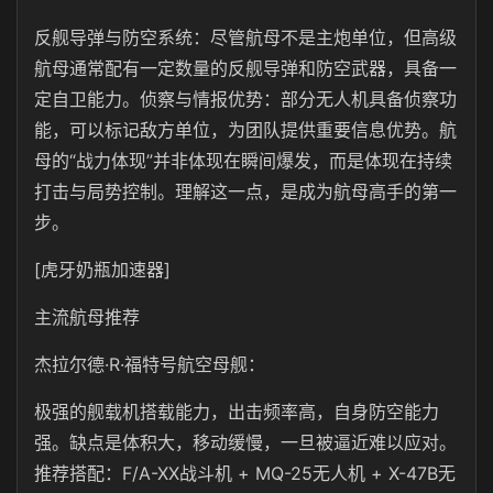
反舰导弹与防空系统：尽管航母不是主炮单位，但高级
航母通常配有一定数量的反舰导弹和防空武器，具备一
定自卫能力。侦察与情报优势：部分无人机具备侦察功
能，可以标记敌方单位，为团队提供重要信息优势。航
母的“战力体现”并非体现在瞬间爆发，而是体现在持续
打击与局势控制。理解这一点，是成为航母高手的第一
步。
[虎牙奶瓶加速器]
主流航母推荐
杰拉尔德·R·福特号航空母舰：
极强的舰载机搭载能力，出击频率高，自身防空能力
强。缺点是体积大，移动缓慢，一旦被逼近难以应对。
推荐搭配：F/A-XX战斗机 + MQ-25无人机 + X-47B无