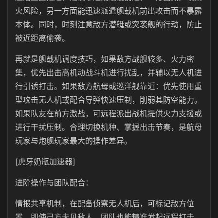
火风险，另一方面能迅速派遣舰载机前出攻击而不暴露
本体。同时，时刻注意敌方潜艇或突袭舰的行动，防止
被近距离偷袭。
再就是舰载机调度技巧，如果敌方战舰较多、火力密
集，优先出击高机动战斗机进行扰乱，并辅以无人机进
行引诱打击。如果敌方航母或巡洋舰靠近：优先使用重
型攻击无人机或配合导弹快速压制，削弱其防空能力。
如果队友在前方激战，可远程派出战机提供火力支援或
进行干扰压制。合理切换机种、掌握出击节奏，是航母
玩家与炮舰玩家最大的操作差异。
[虎牙奶瓶加速器]
进阶操作与团队配合：
情报共享机制，在配备侦察无人机后，可标记敌方位
置，即使己方未见敌人，团队也能精准发起远程打击。