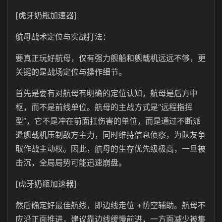
[虎牙奶瓶加速器]
航母战术定位与实战打法：
要真正玩好航母，仅有强力舰船和舰载机远远不够，更
关键的是战场定位与操作细节。
首先是要有对航母有明确的定位认知，航母是后方中
枢，而不是前线单位。航母的主战方式是“远程指挥
型”，它不是冲在前面扛伤害的单位，而是通过不断派
遣舰载机压制敌方主力，同时维持信息侦察，为队友争
取作战主动权。因此，航母的生存优先级极高，一旦被
击沉，全局局势可能迅速崩盘。
[虎牙奶瓶加速器]
然后确定好最佳航线，即边线走位 +防空辅助。航母不
应沿正面推进，建议靠边线缓慢前进，一方面减少被集