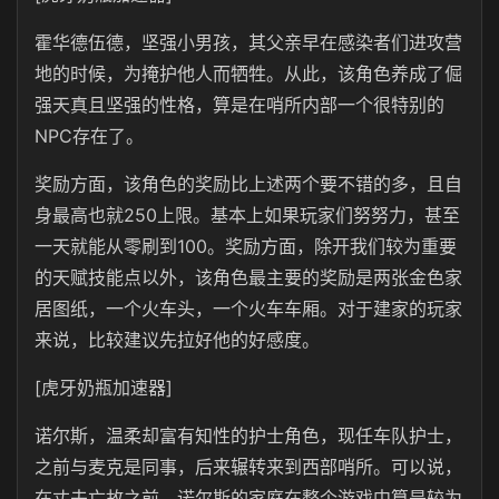
霍华德伍德，坚强小男孩，其父亲早在感染者们进攻营
地的时候，为掩护他人而牺牲。从此，该角色养成了倔
强天真且坚强的性格，算是在哨所内部一个很特别的
NPC存在了。
奖励方面，该角色的奖励比上述两个要不错的多，且自
身最高也就
250
上限。基本上如果玩家们努努力，甚至
一天就能从零刷到100。奖励方面，除开我们较为重要
的天赋技能点以外，该角色最主要的奖励是两张金色家
居图纸，一个火车头，一个火车车厢。对于建家的玩家
来说，比较建议先拉好他的好感度。
[虎牙奶瓶加速器]
诺尔斯，温柔却富有知性的护士角色，现任车队护士，
之前与麦克是同事，后来辗转来到西部哨所。可以说，
在丈夫亡故之前，诺尔斯的家庭在整个游戏中算是较为