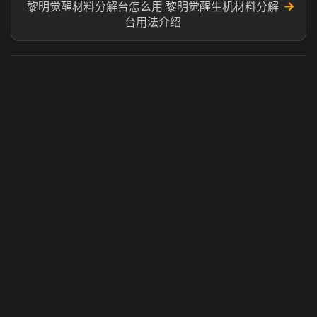
→
黎明觉醒材料分解台怎么用 黎明觉醒生机材料分解
台用法介绍
虎牙奶瓶加速器
玩 Steam 用奶瓶 - 关键时刻奶你一口