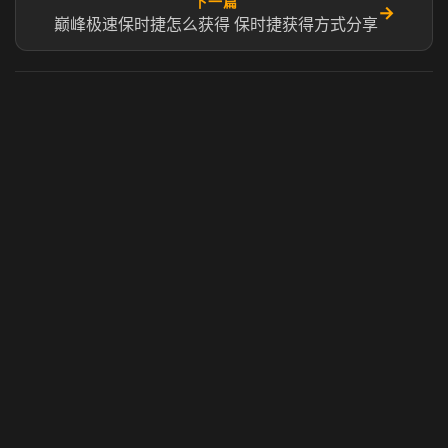
下一篇
→
巅峰极速保时捷怎么获得 保时捷获得方式分享
虎牙奶瓶加速器
玩 Steam 用奶瓶 - 关键时刻奶你一口
© 2025 虎牙奶瓶加速器|广州虎牙信息科技有限公司. 保留