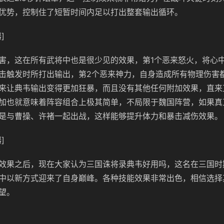
优势，控制住了短暂时间内足以打出整套输出循环。
]
害，这在所有武将中也是很少见的效果，第1个恶来怒火，将心
击触发时所打出输出，第2个恶来神力，自身造成所有物理伤害
来让典韦输出变得更加狂暴，而且没有其他任何附加效果，直来
加也就意味着阵容组合上极其简单，不局限于魏国阵营，如果真
是与曹操、许褚一起出战，这样能够提升体力和暴击减伤效果。
]
效果之后，现在大家认为三国诛将录典韦好用吗，这名在三国时
中以新方式迎来了自身巅峰。各种技能效果非常出色，相信选择
望。