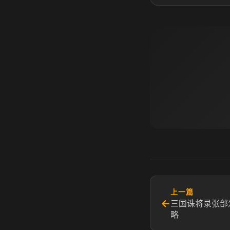
上一篇
←
三国诛将录张郃
略