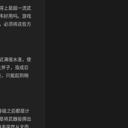
得上是超一流武
韦好用吗。游戏
，必须将这些方
近满值水准，使
大斧子，造成巨
些，只能起到稍
等级之后都是计
是将武器投掷出
典韦突然从天而