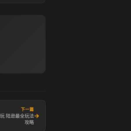
下一篇
→
玩 陆逊最全玩法
攻略