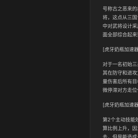
号称古之恶来的
将，这点从三国
中对武将设计采
面全部综合起来
[虎牙奶瓶加速器
对于一名初始三
其在防守和进攻
量伤害后所有目
微停滞对方走位
[虎牙奶瓶加速器
第2个主动技能
算比例上升，因
去，但是能造成